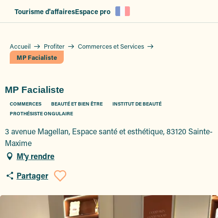
Aller
Tourisme d'affaires
Espace pro
au
contenu
principal
Accueil
Profiter
Commerces et Services
MP Facialiste
MP Facialiste
COMMERCES
BEAUTÉ ET BIEN ÊTRE
INSTITUT DE BEAUTÉ
PROTHÉSISTE ONGULAIRE
3 avenue Magellan, Espace santé et esthétique, 83120 Sainte-
Maxime
M'y rendre
Partager
Ajouter aux favoris