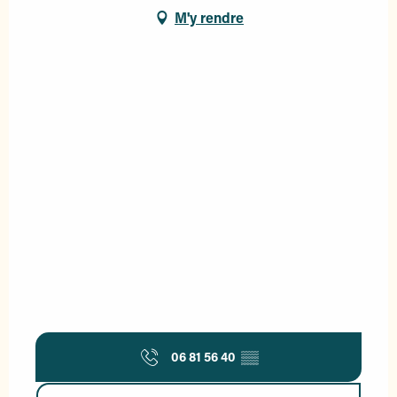
M'y rendre
06 81 56 40
▒▒