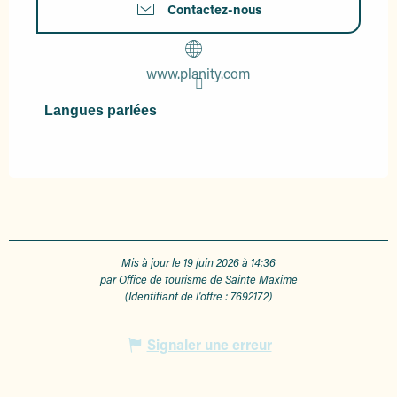
Contactez-nous
www.planity.com
Langues parlées
Langues parlées
Mis à jour le 19 juin 2026 à 14:36
par Office de tourisme de Sainte Maxime
(Identifiant de l'offre :
7692172
)
Signaler une erreur