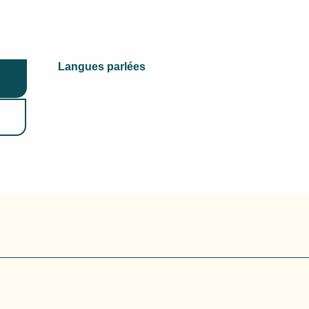
Langues parlées
Langues parlées