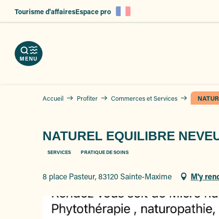
es
Aller
Tourisme d'affaires
Espace pro
au
ent
contenu
principal
MENU
Accueil
Profiter
Commerces et Services
NATUR
NATUREL EQUILIBRE NEVE
SERVICES
PRATIQUE DE SOINS
8 place Pasteur, 83120 Sainte-Maxime
M'y ren