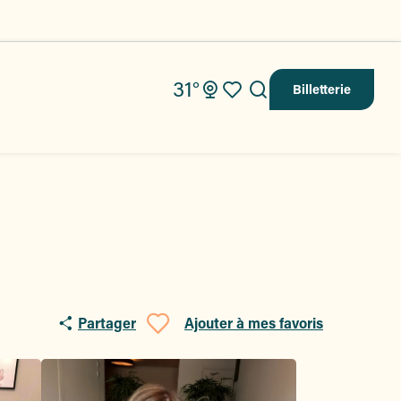
31°
Billetterie
Recherche
Voir les favoris
Partager
Ajouter à mes favoris
Ajouter aux fav