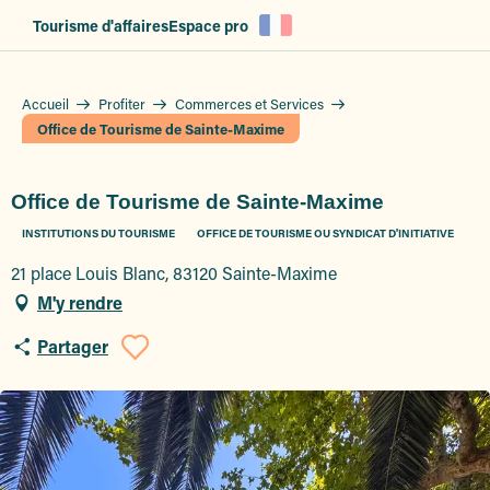
Aller
Tourisme d'affaires
Espace pro
au
contenu
principal
Accueil
Profiter
Commerces et Services
Office de Tourisme de Sainte-Maxime
Office de Tourisme de Sainte-Maxime
INSTITUTIONS DU TOURISME
OFFICE DE TOURISME OU SYNDICAT D'INITIATIVE
21 place Louis Blanc, 83120 Sainte-Maxime
M'y rendre
Partager
Ajouter aux favoris