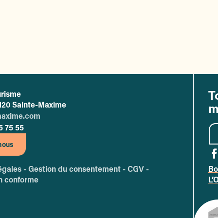
T
urisme
ffice de tourisme de Sainte-Maxime
83120 Sainte-Maxime
m
maxime.com
5 75 55
nous
égales -
Gestion du consentement -
CGV -
Bo
A
on conforme
L’
Sit