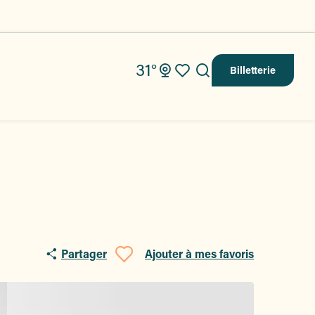
31°
Billetterie
Recherche
Voir les favoris
Partager
Ajouter à mes favoris
Ajouter aux fav