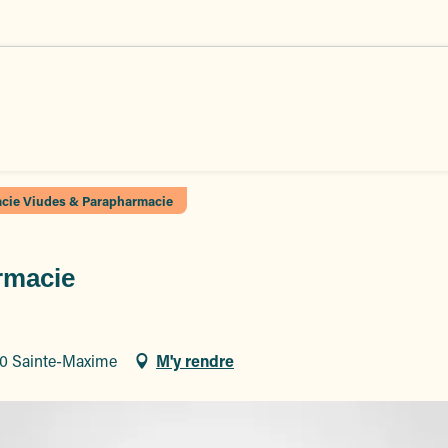
cie Viudes & Parapharmacie
rmacie
20 Sainte-Maxime
M'y rendre