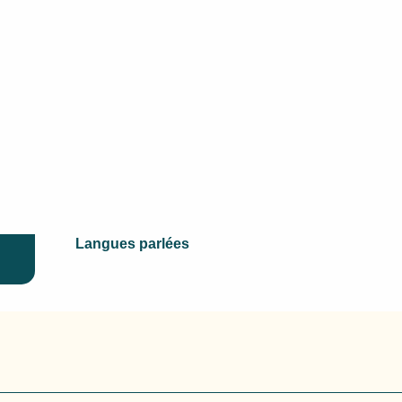
Langues parlées
Langues parlées