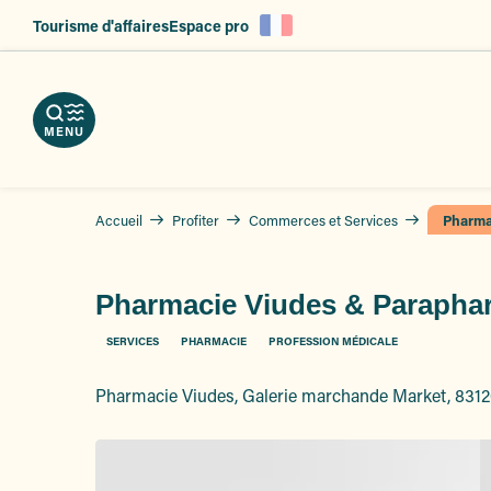
es
Aller
Tourisme d'affaires
Espace pro
au
ent
contenu
principal
MENU
Accueil
Profiter
Commerces et Services
Pharma
Pharmacie Viudes & Parapha
SERVICES
PHARMACIE
PROFESSION MÉDICALE
Pharmacie Viudes, Galerie marchande Market, 831