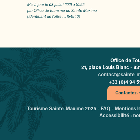
Mis à jour le 08 juillet 2021 à 10:55
par Office de tourisme de Sainte Maxime
(Identifiant de l'offre :
5154540
)
Office de To
L'o
21, place Louis Blanc - 
contact@sainte-
+33 (0)4 94 5
Contactez-
Tourisme Sainte-Maxime 2025 -
FAQ -
Mentions l
Accessibilité : n