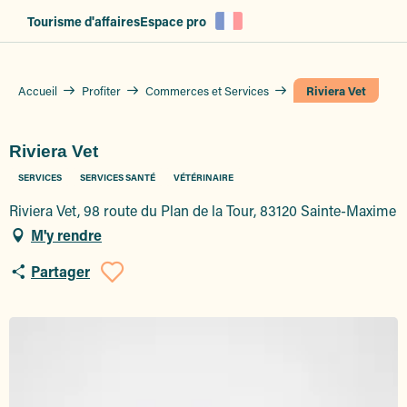
Aller
Tourisme d'affaires
Espace pro
au
contenu
principal
Accueil
Profiter
Commerces et Services
Riviera Vet
Riviera Vet
SERVICES
SERVICES SANTÉ
VÉTÉRINAIRE
Riviera Vet, 98 route du Plan de la Tour, 83120 Sainte-Maxime
M'y rendre
Partager
Ajouter aux favoris