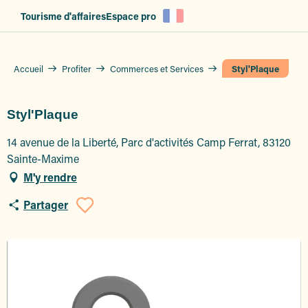
Aller
Tourisme d'affaires
Espace pro
au
contenu
principal
Accueil
Profiter
Commerces et Services
Styl'Plaque
Styl'Plaque
14 avenue de la Liberté, Parc d'activités Camp Ferrat, 83120
Sainte-Maxime
M'y rendre
Partager
Ajouter aux favoris