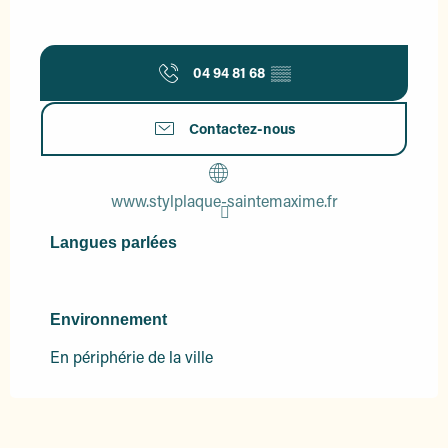
04 94 81 68
▒▒
Contactez-nous
www.stylplaque-saintemaxime.fr
Langues parlées
Langues parlées
Environnement
Environnement
En périphérie de la ville