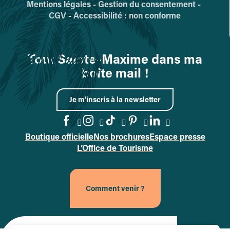
Mentions légales -
Gestion du consentement -
CGV -
Accessibilité : non conforme
Tout Sainte-Maxime dans ma
boîte mail !
Je m'inscris à la newsletter
Boutique officielle
Nos brochures
Espace presse
Accéder à la page Facebook
Accéder à la page Instag
Accéder à la page Tik
Accéder à la page 
Accéder à la p
L’Office de Tourisme
Comment venir ?
Site officiel de la ville de Sainte-Maxime (nouvel onglet)