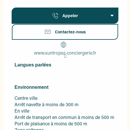
Appeler
Contactez-nous
www.suntropez-conciergerie.fr
Langues parlées
Langues parlées
Environnement
Environnement
Centre ville
Arrêt navette à moins de 300 m
En ville
Arrêt de transport en commun à moins de 500 m
Port de plaisance à moins de 500 m
Zone piétonne