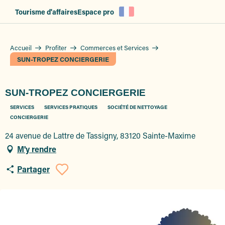
Aller
Tourisme d'affaires
Espace pro
au
contenu
principal
Accueil
Profiter
Commerces et Services
SUN-TROPEZ CONCIERGERIE
SUN-TROPEZ CONCIERGERIE
SERVICES
SERVICES PRATIQUES
SOCIÉTÉ DE NETTOYAGE
CONCIERGERIE
24 avenue de Lattre de Tassigny, 83120 Sainte-Maxime
M'y rendre
Partager
Ajouter aux favoris