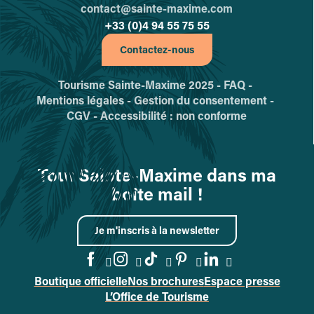
contact@sainte-maxime.com
+33 (0)4 94 55 75 55
Contactez-nous
Tourisme Sainte-Maxime 2025 -
FAQ -
Mentions légales -
Gestion du consentement -
CGV -
Accessibilité : non conforme
Tout Sainte-Maxime dans ma
boîte mail !
Je m'inscris à la newsletter
Boutique officielle
Nos brochures
Espace presse
Accéder à la page Facebook
Accéder à la page Instag
Accéder à la page Tik
Accéder à la page 
Accéder à la p
L’Office de Tourisme