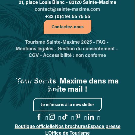
21, place Louis Blanc - 83120 Sainte-Maxime
contact@sainte-maxime.com
+33 (0)4 94 55 75 55
Contactez-nous
Tourisme Sainte-Maxime 2025 -
FAQ -
Mentions légales -
Gestion du consentement -
CGV -
Accessibilité : non conforme
Tout Sainte-Maxime dans ma
boîte mail !
Je m'inscris à la newsletter
Boutique officielle
Nos brochures
Espace presse
Accéder à la page Facebook
Accéder à la page Instag
Accéder à la page Tik
Accéder à la page 
Accéder à la p
L’Office de Tourisme