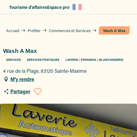
Aller
Tourisme d'affaires
Espace pro
au
contenu
principal
Accueil
Profiter
Commerces et Services
Wash A Max
Wash A Max
SERVICES
SERVICES PRATIQUES
LAVERIE / PRESSING / BLANCHISSERIE
4 rue de la Plage, 83120 Sainte-Maxime
M'y rendre
Partager
Ajouter aux favoris