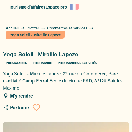
Aller
Tourisme d'affaires
Espace pro
au
contenu
principal
Accueil
Profiter
Commerces et Services
Yoga Soleil - Mireille Lapeze
Yoga Soleil - Mireille Lapeze
PRESTATAIRES
PRESTATAIRE
PRESTATAIRES D'ACTIVITÉS
Yoga Soleil - Mireille Lapeze, 23 rue du Commerce, Parc
d'activité Camp Ferrat Ecole du cirque PAD, 83120 Sainte-
Maxime
M'y rendre
Partager
Ajouter aux favoris