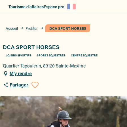
Aller
Tourisme d'affaires
Espace pro
au
contenu
principal
Accueil
Profiter
DCA SPORT HORSES
DCA SPORT HORSES
LOISIRS SPORTIFS
SPORTS ÉQUESTRES
CENTRE ÉQUESTRE
Quartier Tapoulerin, 83120 Sainte-Maxime
M'y rendre
Partager
Ajouter aux favoris