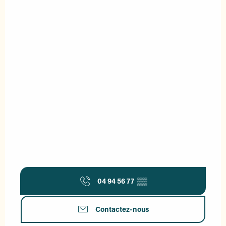
04 94 56 77
▒▒
Contactez-nous