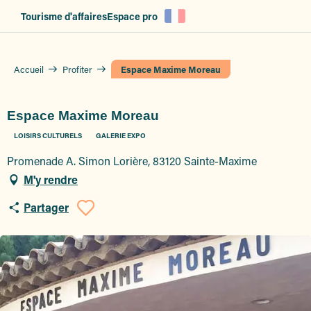
Aller
Tourisme d'affaires
Espace pro
au
contenu
principal
Accueil
Profiter
Espace Maxime Moreau
Espace Maxime Moreau
LOISIRS CULTURELS
GALERIE EXPO
Promenade A. Simon Lorière, 83120 Sainte-Maxime
M'y rendre
Partager
Ajouter aux favoris