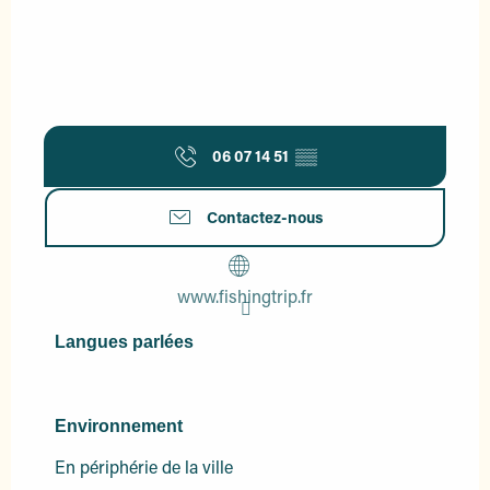
06 07 14 51
▒▒
Contactez-nous
www.fishingtrip.fr
Langues parlées
Langues parlées
Environnement
Environnement
En périphérie de la ville