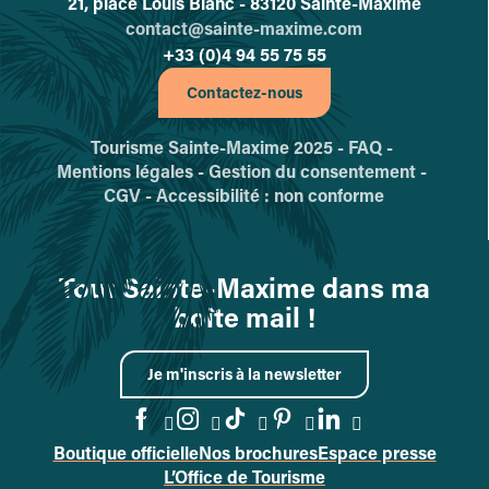
21, place Louis Blanc - 83120 Sainte-Maxime
contact@sainte-maxime.com
+33 (0)4 94 55 75 55
Contactez-nous
Tourisme Sainte-Maxime 2025 -
FAQ -
Mentions légales -
Gestion du consentement -
CGV -
Accessibilité : non conforme
Tout Sainte-Maxime dans ma
boîte mail !
Je m'inscris à la newsletter
Boutique officielle
Nos brochures
Espace presse
Accéder à la page Facebook
Accéder à la page Instag
Accéder à la page Tik
Accéder à la page 
Accéder à la p
L’Office de Tourisme