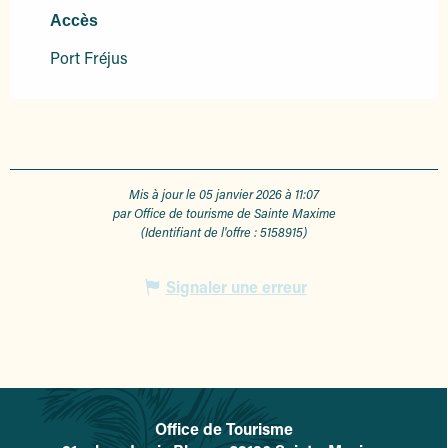
Accès
Accès
Port Fréjus
Mis à jour le 05 janvier 2026 à 11:07
par Office de tourisme de Sainte Maxime
(Identifiant de l'offre :
5158915
)
Signaler une erreur
Office de Tourisme
L'office de tourisme de Sainte-