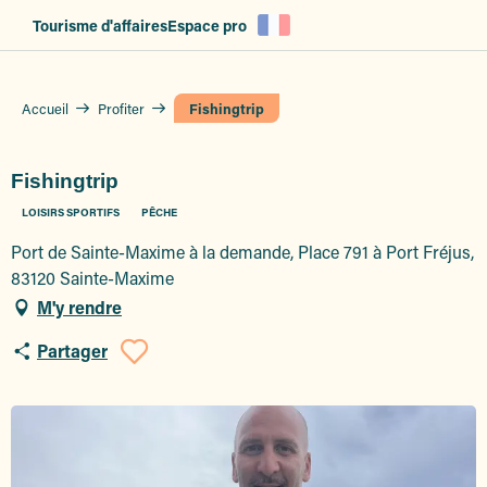
Aller
Tourisme d'affaires
Espace pro
au
contenu
principal
Accueil
Profiter
Fishingtrip
Fishingtrip
LOISIRS SPORTIFS
PÊCHE
Port de Sainte-Maxime à la demande, Place 791 à Port Fréjus,
83120 Sainte-Maxime
M'y rendre
Partager
Ajouter aux favoris