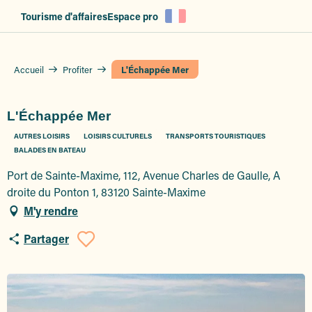
Aller
Tourisme d'affaires
Espace pro
au
contenu
principal
Accueil
Profiter
L'Échappée Mer
L'Échappée Mer
AUTRES LOISIRS
LOISIRS CULTURELS
TRANSPORTS TOURISTIQUES
BALADES EN BATEAU
Port de Sainte-Maxime, 112, Avenue Charles de Gaulle, A
droite du Ponton 1, 83120 Sainte-Maxime
M'y rendre
Partager
Ajouter aux favoris