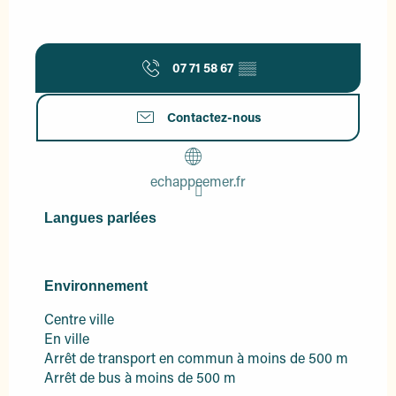
07 71 58 67
▒▒
Contactez-nous
echappeemer.fr
Langues parlées
Langues parlées
Environnement
Environnement
Centre ville
En ville
Arrêt de transport en commun à moins de 500 m
Arrêt de bus à moins de 500 m