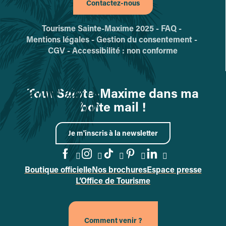
Contactez-nous
Tourisme Sainte-Maxime 2025 -
FAQ -
Mentions légales -
Gestion du consentement -
CGV -
Accessibilité : non conforme
Tout Sainte-Maxime dans ma
boîte mail !
Je m'inscris à la newsletter
Boutique officielle
Nos brochures
Espace presse
Accéder à la page Facebook
Accéder à la page Instag
Accéder à la page Tik
Accéder à la page 
Accéder à la p
L’Office de Tourisme
Comment venir ?