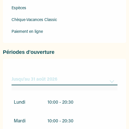
Espèces
Chèque-Vacances Classic
Paiement en ligne
Périodes d'ouverture
Jusqu'au
31 août 2026
Du
7 février 2026
au
8 mars 2026
Lundi
10:00 - 20:30
Du
10 mars 2026
au
31 mars 2026
Mardi
10:00 - 20:30
Du
7 avril 2026
au
30 avril 2026