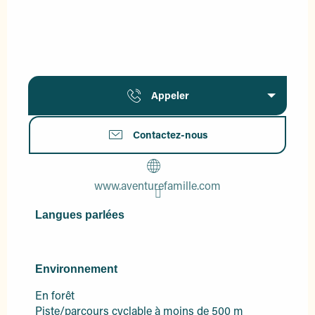
Appeler
Contactez-nous
www.aventurefamille.com
Langues parlées
Langues parlées
Environnement
Environnement
En forêt
Piste/parcours cyclable à moins de 500 m