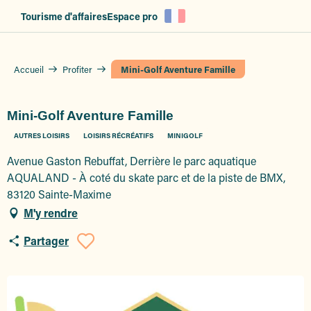
Aller
Tourisme d'affaires
Espace pro
au
contenu
principal
Accueil
Profiter
Mini-Golf Aventure Famille
Mini-Golf Aventure Famille
AUTRES LOISIRS
LOISIRS RÉCRÉATIFS
MINIGOLF
Avenue Gaston Rebuffat, Derrière le parc aquatique
AQUALAND - À coté du skate parc et de la piste de BMX,
83120 Sainte-Maxime
M'y rendre
Partager
Ajouter aux favoris