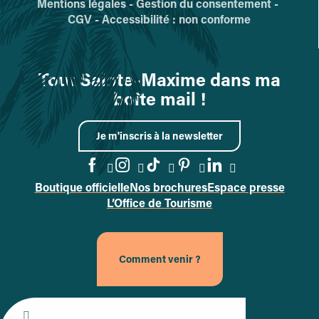
Mentions légales -
Gestion du consentement -
CGV -
Accessibilité : non conforme
Tout Sainte-Maxime dans ma
boîte mail !
Je m'inscris à la newsletter
Boutique officielle
Nos brochures
Espace presse
Accéder à la page Facebook
Accéder à la page Instag
Accéder à la page Tik
Accéder à la page 
Accéder à la p
L’Office de Tourisme
Comment venir ?
Site officiel de la ville de Sainte-Maxime (nouvel onglet)