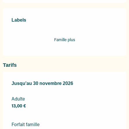
Offres de prestations
Labels
Labels
Famille plus
Tarifs
Du
Jusqu'au
7 février 2026
30 novembre 2026
au
30 novembre 2026
Adulte
13,00 €
Forfait famille