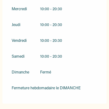
Mercredi
10:00 - 20:30
Du
28 mai 2026
au
31 mai 2026
Jeudi
10:00 - 20:30
Du
1 juin 2026
au
30 juin 2026
Vendredi
Du
1 septembre 2026
10:00 - 20:30
au
18 octobre 2026
Du
19 octobre 2026
au
31 octobre 2026
Samedi
10:00 - 20:30
Du
1 novembre 2026
au
30 novembre
2026
Dimanche
Fermé
Du
1 décembre 2026
au
31 décembre
2026
Fermeture hebdomadaire le DIMANCHE