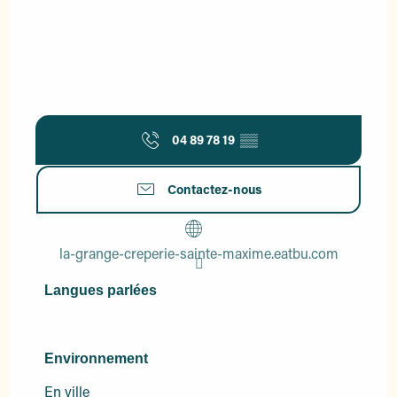
04 89 78 19
▒▒
Contactez-nous
la-grange-creperie-sainte-maxime.eatbu.com
Langues parlées
Langues parlées
Environnement
Environnement
En ville