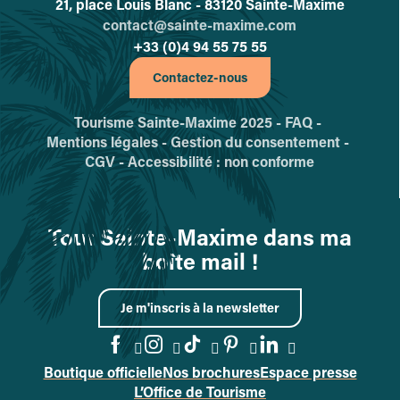
21, place Louis Blanc - 83120 Sainte-Maxime
contact@sainte-maxime.com
+33 (0)4 94 55 75 55
Contactez-nous
Tourisme Sainte-Maxime 2025 -
FAQ -
Mentions légales -
Gestion du consentement -
CGV -
Accessibilité : non conforme
Tout Sainte-Maxime dans ma
boîte mail !
Je m'inscris à la newsletter
Boutique officielle
Nos brochures
Espace presse
Accéder à la page Facebook
Accéder à la page Instag
Accéder à la page Tik
Accéder à la page 
Accéder à la p
L’Office de Tourisme