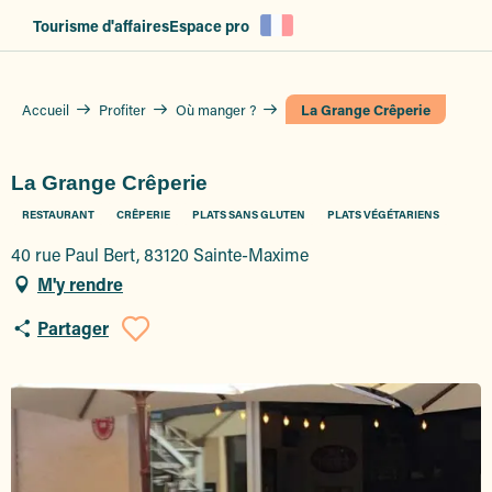
Aller
Tourisme d'affaires
Espace pro
au
contenu
principal
Accueil
Profiter
Où manger ?
La Grange Crêperie
La Grange Crêperie
RESTAURANT
CRÊPERIE
PLATS SANS GLUTEN
PLATS VÉGÉTARIENS
40 rue Paul Bert, 83120 Sainte-Maxime
M'y rendre
Partager
Ajouter aux favoris