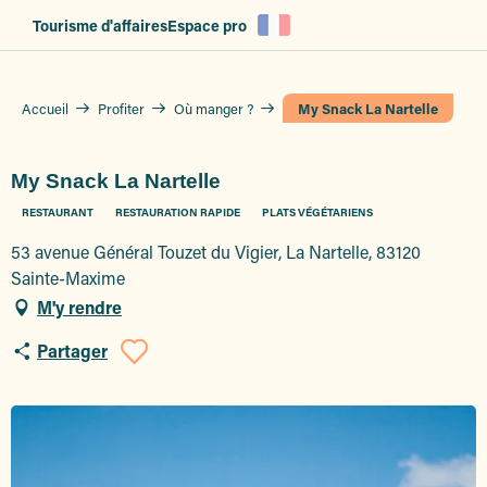
Aller
Tourisme d'affaires
Espace pro
au
contenu
principal
Accueil
Profiter
Où manger ?
My Snack La Nartelle
My Snack La Nartelle
RESTAURANT
RESTAURATION RAPIDE
PLATS VÉGÉTARIENS
53 avenue Général Touzet du Vigier, La Nartelle, 83120
Sainte-Maxime
M'y rendre
Partager
Ajouter aux favoris