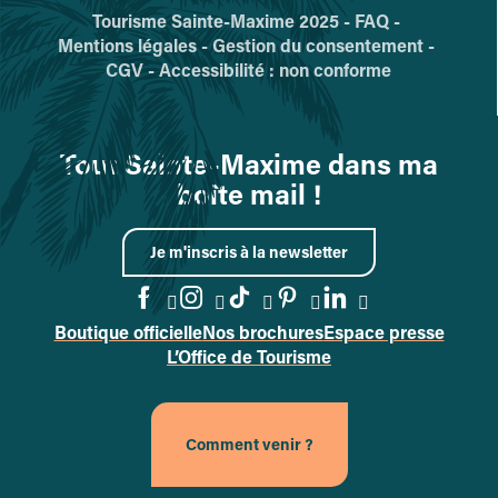
Tourisme Sainte-Maxime 2025 -
FAQ -
Mentions légales -
Gestion du consentement -
CGV -
Accessibilité : non conforme
Tout Sainte-Maxime dans ma
boîte mail !
Je m'inscris à la newsletter
Boutique officielle
Nos brochures
Espace presse
Accéder à la page Facebook
Accéder à la page Instag
Accéder à la page Tik
Accéder à la page 
Accéder à la p
L’Office de Tourisme
Comment venir ?