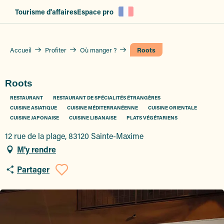
Aller
Tourisme d'affaires
Espace pro
au
contenu
principal
Accueil
Profiter
Où manger ?
Roots
Roots
RESTAURANT
RESTAURANT DE SPÉCIALITÉS ÉTRANGÈRES
CUISINE ASIATIQUE
CUISINE MÉDITERRANÉENNE
CUISINE ORIENTALE
CUISINE JAPONAISE
CUISINE LIBANAISE
PLATS VÉGÉTARIENS
12 rue de la plage, 83120 Sainte-Maxime
M'y rendre
Partager
Ajouter aux favoris