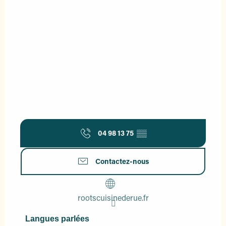
04 98 13 75
▒▒
Contactez-nous
rootscuisinederue.fr
Langues parlées
Langues parlées