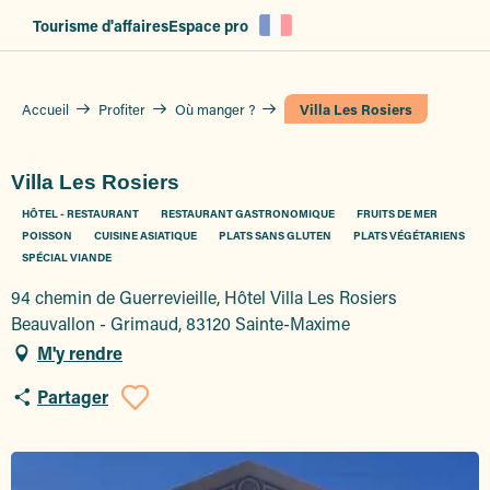
Aller
Tourisme d'affaires
Espace pro
au
contenu
principal
Accueil
Profiter
Où manger ?
Villa Les Rosiers
Villa Les Rosiers
HÔTEL - RESTAURANT
RESTAURANT GASTRONOMIQUE
FRUITS DE MER
POISSON
CUISINE ASIATIQUE
PLATS SANS GLUTEN
PLATS VÉGÉTARIENS
SPÉCIAL VIANDE
94 chemin de Guerrevieille, Hôtel Villa Les Rosiers
Beauvallon - Grimaud, 83120 Sainte-Maxime
M'y rendre
Partager
Ajouter aux favoris