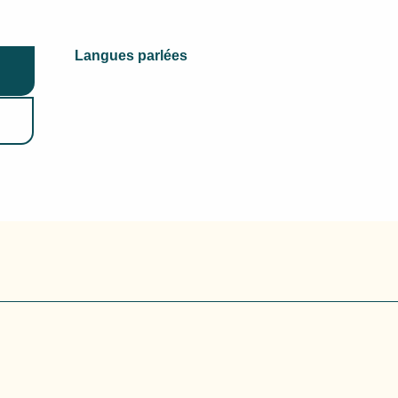
Langues parlées
Langues parlées