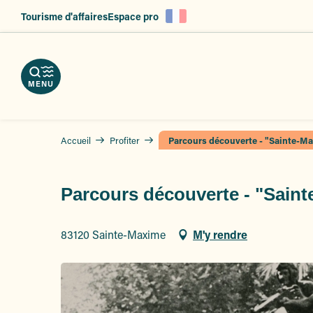
es
Aller
Tourisme d'affaires
Espace pro
au
ent
contenu
principal
MENU
Accueil
Profiter
Parcours découverte - "Sainte-Ma
Parcours découverte - "Saint
83120 Sainte-Maxime
M'y rendre