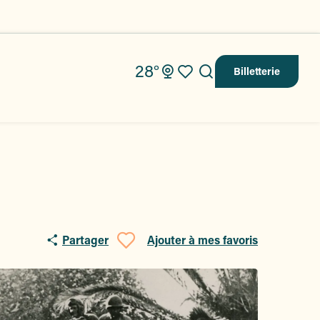
28°
Billetterie
Recherche
Voir les favoris
Partager
Ajouter à mes favoris
Ajouter aux fav