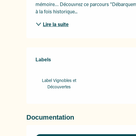
mémoire… Découvrez ce parcours "Débarquement
à la fois historique...
Lire la suite
Offres de prestation
Labels
Labels
Label Vignobles et
Découvertes
Documentation