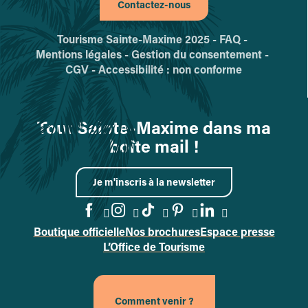
Contactez-nous
Tourisme Sainte-Maxime 2025 -
FAQ -
Mentions légales -
Gestion du consentement -
CGV -
Accessibilité : non conforme
Tout Sainte-Maxime dans ma
boîte mail !
Je m'inscris à la newsletter
Boutique officielle
Nos brochures
Espace presse
Accéder à la page Facebook
Accéder à la page Instag
Accéder à la page Tik
Accéder à la page 
Accéder à la p
L’Office de Tourisme
Comment venir ?