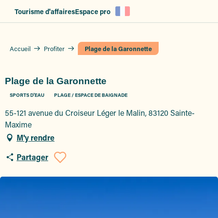
Aller
Tourisme d'affaires
Espace pro
au
contenu
principal
Accueil
Profiter
Plage de la Garonnette
Plage de la Garonnette
SPORTS D'EAU
PLAGE / ESPACE DE BAIGNADE
55-121 avenue du Croiseur Léger le Malin, 83120 Sainte-
Maxime
M'y rendre
Partager
Ajouter aux favoris