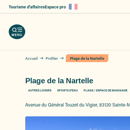
es
Aller
Tourisme d'affaires
Espace pro
au
ent
contenu
principal
MENU
Accueil
Profiter
Plage de la Nartelle
Plage de la Nartelle
AUTRES LOISIRS
SPORTS D'EAU
PLAGE / ESPACE DE BAIGNADE
Avenue du Général Touzet du Vigier, 83120 Sainte-