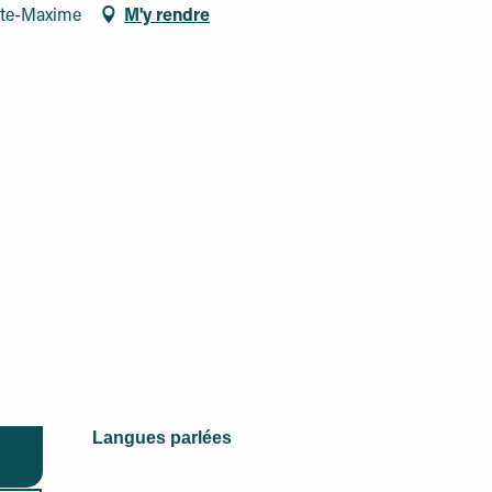
inte-Maxime
M'y rendre
Langues parlées
Langues parlées