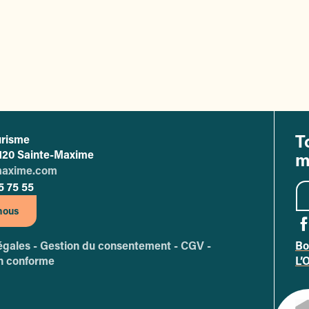
T
urisme
ffice de tourisme de Sainte-Maxime
83120 Sainte-Maxime
m
maxime.com
5 75 55
nous
égales -
Gestion du consentement -
CGV -
Bo
A
on conforme
L’
Sit