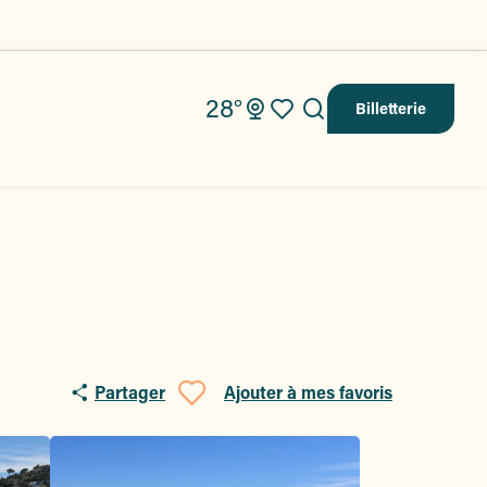
28°
Billetterie
Recherche
Voir les favoris
Partager
Ajouter à mes favoris
Ajouter aux fav