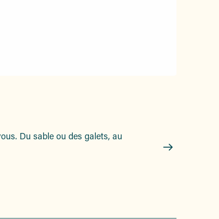
Plage de la
 vous. Du sable ou des galets, au
La plage la plus à
Sainte-Maxime