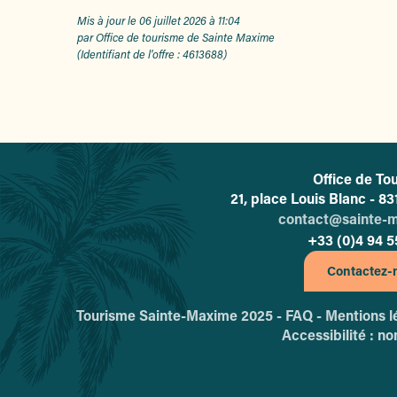
Mis à jour le 06 juillet 2026 à 11:04
par Office de tourisme de Sainte Maxime
(Identifiant de l'offre :
4613688
)
Office de To
L'o
21, place Louis Blanc - 
contact@sainte-
+33 (0)4 94 5
Contactez-
Tourisme Sainte-Maxime 2025 -
FAQ -
Mentions l
Accessibilité : n