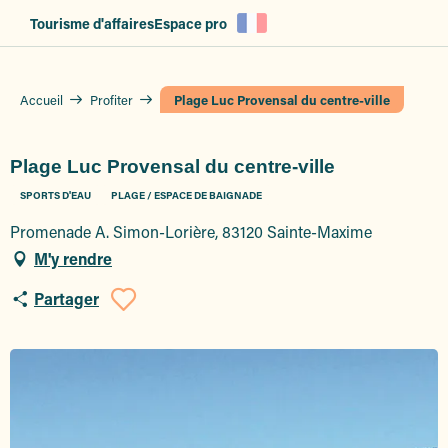
Aller
Tourisme d'affaires
Espace pro
au
contenu
principal
Accueil
Profiter
Plage Luc Provensal du centre-ville
Plage Luc Provensal du centre-ville
SPORTS D'EAU
PLAGE / ESPACE DE BAIGNADE
Promenade A. Simon-Lorière, 83120 Sainte-Maxime
M'y rendre
Partager
Ajouter aux favoris