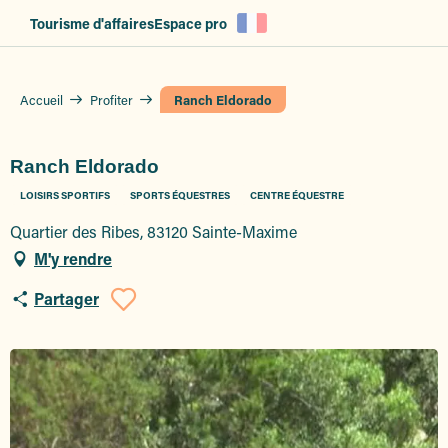
Aller
Tourisme d'affaires
Espace pro
au
contenu
principal
Accueil
Profiter
Ranch Eldorado
Ranch Eldorado
LOISIRS SPORTIFS
SPORTS ÉQUESTRES
CENTRE ÉQUESTRE
Quartier des Ribes, 83120 Sainte-Maxime
M'y rendre
Partager
Ajouter aux favoris