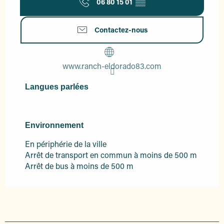
06 80 15 01
▒▒
Contactez-nous
www.ranch-eldorado83.com
Langues parlées
Langues parlées
Environnement
Environnement
En périphérie de la ville
Arrêt de transport en commun à moins de 500 m
Arrêt de bus à moins de 500 m