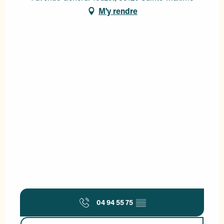
M'y rendre
04 94 55 75
▒▒