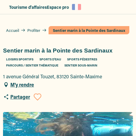
Aller
Tourisme d'affaires
Espace pro
au
contenu
principal
Accueil
Profiter
Sentier marin à la Pointe des Sardinaux
Sentier marin à la Pointe des Sardinaux
LOISIRS SPORTIFS
SPORTS D'EAU
SPORTS PÉDESTRES
PARCOURS / SENTIER THÉMATIQUE
SENTIER SOUS-MARIN
1 avenue Général Touzet, 83120 Sainte-Maxime
M'y rendre
Partager
Ajouter aux favoris