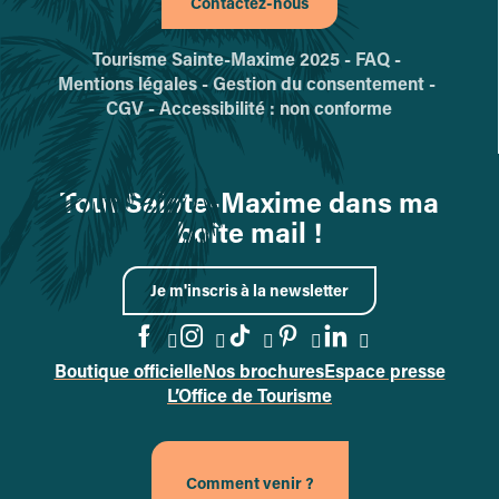
Contactez-nous
Tourisme Sainte-Maxime 2025 -
FAQ -
Mentions légales -
Gestion du consentement -
CGV -
Accessibilité : non conforme
Tout Sainte-Maxime dans ma
boîte mail !
Je m'inscris à la newsletter
Boutique officielle
Nos brochures
Espace presse
Accéder à la page Facebook
Accéder à la page Instag
Accéder à la page Tik
Accéder à la page 
Accéder à la p
L’Office de Tourisme
Comment venir ?