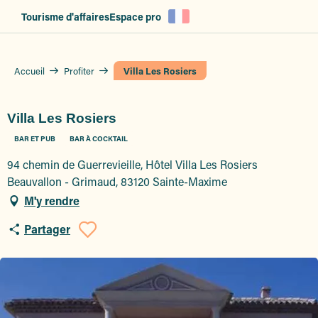
Aller
Tourisme d'affaires
Espace pro
au
contenu
principal
Accueil
Profiter
Villa Les Rosiers
Villa Les Rosiers
BAR ET PUB
BAR À COCKTAIL
94 chemin de Guerrevieille, Hôtel Villa Les Rosiers
Beauvallon - Grimaud, 83120 Sainte-Maxime
M'y rendre
Partager
Ajouter aux favoris