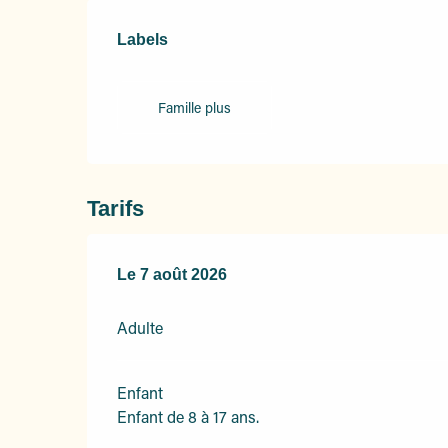
Offres de prestation
Labels
Labels
Famille plus
Tarifs
Le
Le
7 août 2026
7 août 2026
Adulte
Enfant
Enfant de 8 à 17 ans.