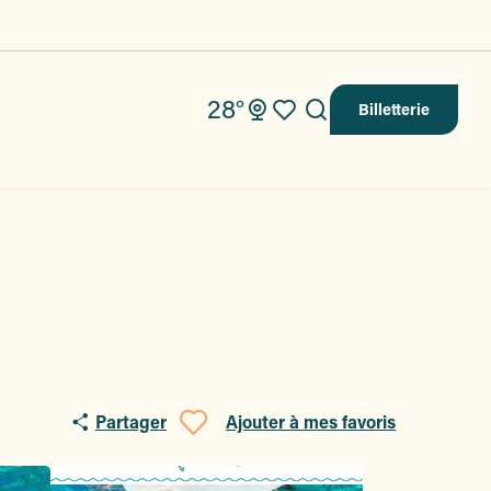
28°
Billetterie
Recherche
Voir les favoris
Partager
Ajouter à mes favoris
Ajouter aux fav