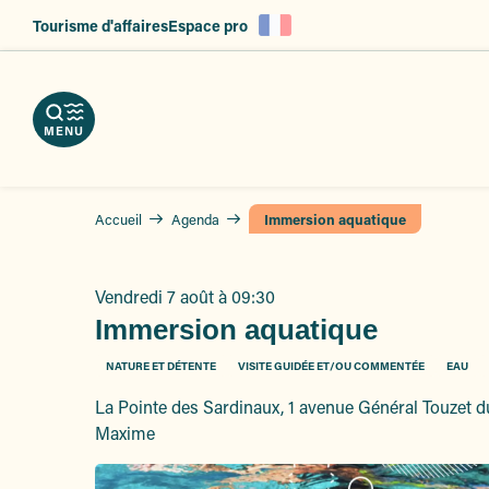
es
Aller
Tourisme d'affaires
Espace pro
au
ent
contenu
principal
MENU
Accueil
Agenda
Immersion aquatique
Vendredi 7 août à 09:30
Immersion aquatique
NATURE ET DÉTENTE
VISITE GUIDÉE ET/OU COMMENTÉE
EAU
La Pointe des Sardinaux, 1 avenue Général Touzet du
Maxime