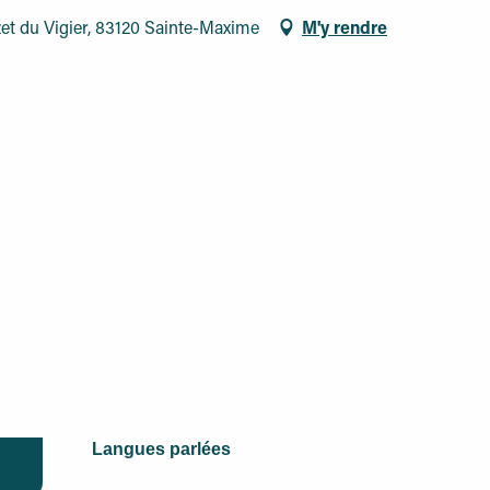
et du Vigier, 83120 Sainte-Maxime
M'y rendre
Langues parlées
Langues parlées