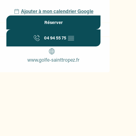
Ajouter à mon calendrier Google
Réserver
04 94 55 75
▒▒
www.golfe-sainttropez.fr