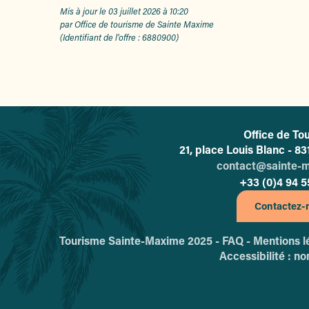
Mis à jour le 03 juillet 2026 à 10:20
par Office de tourisme de Sainte Maxime
(Identifiant de l'offre :
6880900
)
Office de To
L'o
21, place Louis Blanc - 
contact@sainte-
+33 (0)4 94 5
Contactez-
Tourisme Sainte-Maxime 2025 -
FAQ -
Mentions l
Accessibilité : n