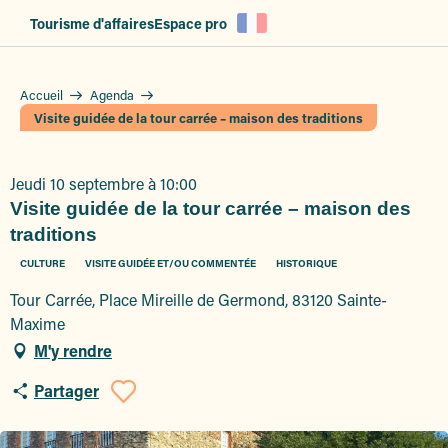
Aller
Tourisme d'affaires
Espace pro
au
contenu
principal
Accueil
Agenda
Visite guidée de la tour carrée – maison des traditions
Jeudi 10 septembre à 10:00
Visite guidée de la tour carrée – maison des
traditions
CULTURE
VISITE GUIDÉE ET/OU COMMENTÉE
HISTORIQUE
Tour Carrée, Place Mireille de Germond, 83120 Sainte-
Maxime
M'y rendre
Partager
Ajouter aux favoris