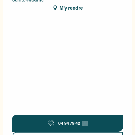
M'y rendre
04 94 79 42
▒▒