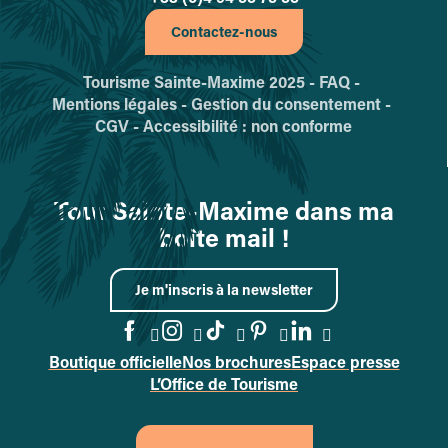
Contactez-nous
Tourisme Sainte-Maxime 2025 -
FAQ -
Mentions légales -
Gestion du consentement -
CGV -
Accessibilité : non conforme
Tout Sainte-Maxime dans ma
boîte mail !
Je m'inscris à la newsletter
Boutique officielle
Nos brochures
Espace presse
Accéder à la page Facebook
Accéder à la page Instag
Accéder à la page Tik
Accéder à la page 
Accéder à la p
L’Office de Tourisme