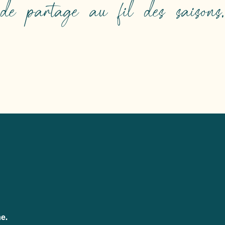
ENTS
de partage au fil des saisons.
gez au cœur
me.