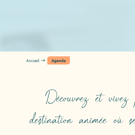
Accueil
Agenda
Découvrez et vivez
destination animée où se 