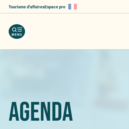
es
Aller
Tourisme d'affaires
Espace pro
au
ent
contenu
principal
MENU
AGENDA