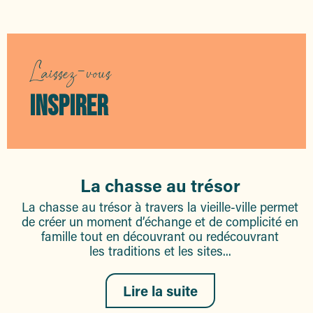
Immersion aquatique
Chasse au trésor
Parcours découverte - "Sainte-Maxime, Terre de Libération"
Parcours découverte Architecture et patrimoine contempora
Laissez-vous
Live en ville
Visite guidée de la tour carrée – maison des traditions
INSPIRER
Visite guidée de la tour carrée – maison des traditions
Immersion aquatique
Live en ville
Immersion gourmande : Balade dans les vignes
Immersion aquatique
Immersion : DécouVertes
La chasse au trésor
La chasse au trésor à travers la vieille-ville permet
de créer un moment d’échange et de complicité en
famille tout en découvrant ou redécouvrant
les traditions et les sites...
Lire la suite