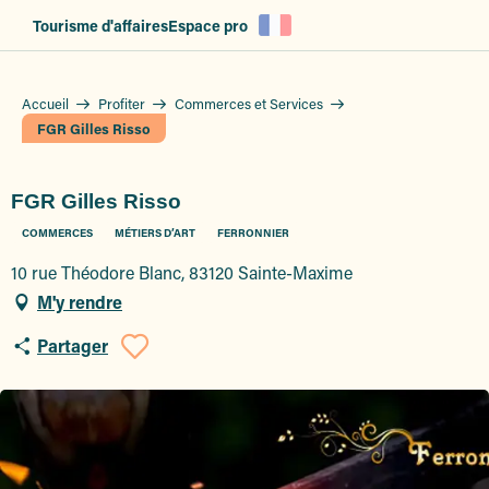
Aller
Tourisme d'affaires
Espace pro
au
contenu
principal
Accueil
Profiter
Commerces et Services
FGR Gilles Risso
FGR Gilles Risso
COMMERCES
MÉTIERS D’ART
FERRONNIER
10 rue Théodore Blanc, 83120 Sainte-Maxime
M'y rendre
Partager
Ajouter aux favoris