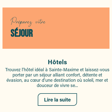
Stomolocation
E'Loc Immo
REF: 1075 Agence Mont-Blanc Côte d'Azur
Préparez votre
Appartements Mistretta - 33 Buddha zen
Le Port Marine
SÉJOUR
Le Clos Mireille La Croisette
Appartement Charme
Agence Mont-Blanc Côte d'Azur
Stil Immobilier
Vue Féérique
Les Pins Ensoleillés
Hôtels
Trouvez l’hôtel idéal à Sainte-Maxime et laissez-vous
porter par un séjour alliant confort, détente et
évasion, au cœur d’une destination où soleil, mer et
douceur de vivre se...
Lire la suite