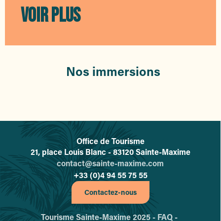
Bateau Ecole Maximois
VOIR PLUS
Base Nautique Lac Arena - Water Glisse Passion
Piscine L'Archipel Sainte-Maxime
Oceania.blue
Centre de plongée Kétos
Parfumerie Fragonard - Usine des fleurs
Nos immersions
Théâtre de la Mer
Ecole du Cirque PAD
Accrobranche Aventure Famille
Office de Tourisme
L'office de tourisme de Sainte-
21, place Louis Blanc - 83120 Sainte-Maxime
contact@sainte-maxime.com
+33 (0)4 94 55 75 55
Contactez-nous
Tourisme Sainte-Maxime 2025 -
FAQ -