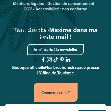
Mentions légales -
Gestion du consentement -
CGV -
Accessibilité : non conforme
Tout Sainte-Maxime dans ma
boîte mail !
Je m'inscris à la newsletter
Boutique officielle
Nos brochures
Espace presse
Accéder à la page Facebo
Accéder à la page Inst
Accéder à la page Tik
Accéder à la page 
Accéder à la pag
L’Office de Tourisme
Comment venir ?