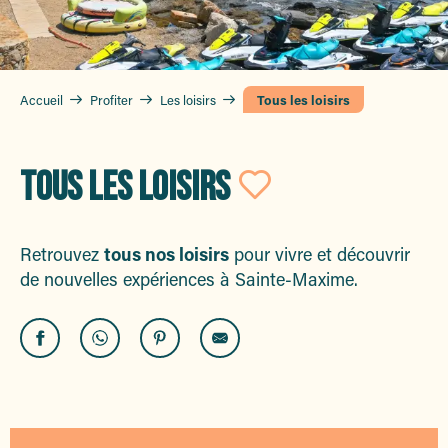
Accueil
Profiter
Les loisirs
Tous les loisirs
TOUS LES LOISIRS
Ajouter au
Retrouvez
tous nos loisirs
pour vivre et découvrir
de nouvelles expériences à Sainte-Maxime.
Château Saint-Maur Cru Classé
Complexe sportif Pastorelli-Rossi
Golf de Sainte-Maxime