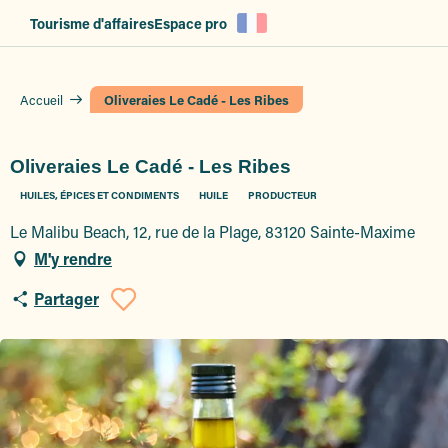
Aller
Tourisme d'affaires
Espace pro
au
contenu
principal
Accueil
Oliveraies Le Cadé - Les Ribes
Oliveraies Le Cadé - Les Ribes
HUILES, ÉPICES ET CONDIMENTS
HUILE
PRODUCTEUR
Le Malibu Beach, 12, rue de la Plage, 83120 Sainte-Maxime
M'y rendre
Partager
Ajouter aux favoris