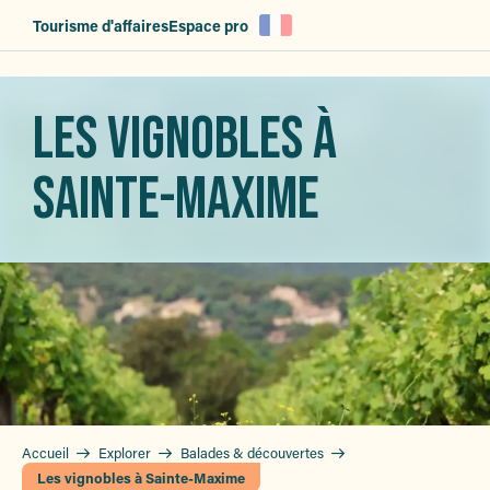
Aller
Tourisme d'affaires
Espace pro
au
contenu
principal
LES VIGNOBLES À
SAINTE-MAXIME
Accueil
Explorer
Balades & découvertes
Les vignobles à Sainte-Maxime